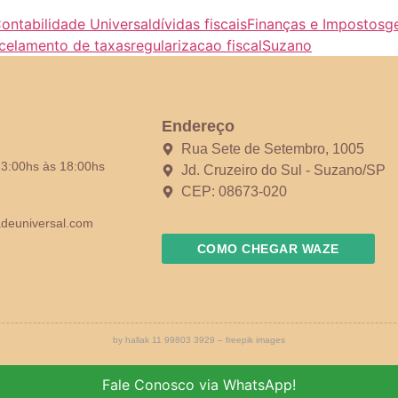
ontabilidade Universal
dívidas fiscais
Finanças e Impostos
g
rcelamento de taxas
regularizacao fiscal
Suzano
Endereço
Rua Sete de Setembro, 1005
13:00hs às 18:00hs
Jd. Cruzeiro do Sul - Suzano/SP
CEP: 08673-020
adeuniversal.com
COMO CHEGAR WAZE
by hallak 11 99803 3929 – freepik images
Fale Conosco via WhatsApp!