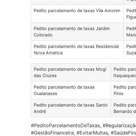
Pedito parcelamento de taxas Vila Amorim
Pedi
Figu
Pedito parcelamento de taxas Jardim
Pedi
Colorado
Mari
Pedito parcelamento de taxas Residencial
Pedi
Nova América
Suza
Pedito parcelamento de taxas Mogi
Pedito par
das Cruzes
Itaquaque
Pedito parcelamento de taxas
Pedito par
Guaianases
Pires
Pedito parcelamento de taxas Santo
Pedito par
André
Bernardo 
#PeditoParcelamentoDeTaxas, #RegularizaçãoF
#GestãoFinanceira, #EvitarMultas, #SaúdeFina