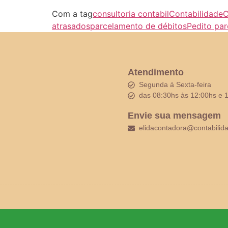
Com a tag
consultoria contabil
Contabilidade
C
atrasados
parcelamento de débitos
Pedito pa
Atendimento
Segunda á Sexta-feira
das 08:30hs às 12:00hs e 
Envie sua mensagem
elidacontadora@contabilid