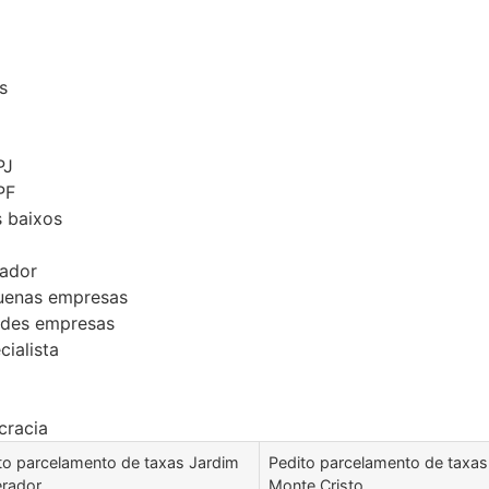
s
PJ
PF
s baixos
tador
quenas empresas
ndes empresas
ialista
cracia
to parcelamento de taxas Jardim
Pedito parcelamento de taxas
rador
Monte Cristo