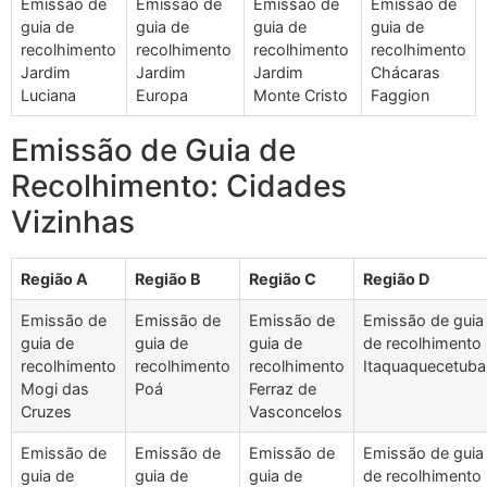
Emissão de
Emissão de
Emissão de
Emissão de
guia de
guia de
guia de
guia de
recolhimento
recolhimento
recolhimento
recolhimento
Jardim
Jardim
Jardim
Chácaras
Luciana
Europa
Monte Cristo
Faggion
Emissão de Guia de
Recolhimento: Cidades
Vizinhas
Região A
Região B
Região C
Região D
Emissão de
Emissão de
Emissão de
Emissão de guia
guia de
guia de
guia de
de recolhimento
recolhimento
recolhimento
recolhimento
Itaquaquecetuba
Mogi das
Poá
Ferraz de
Cruzes
Vasconcelos
Emissão de
Emissão de
Emissão de
Emissão de guia
guia de
guia de
guia de
de recolhimento