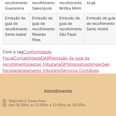
recolhimento
recolhimento
recolhimento
Arujá
Guararema
Salesópolis
Biritiba Mirim
Emissão de
Emissão de
Emissão de
Emissão de guia
guia de
guia de
guia de
de recolhimento
recolhimento
recolhimento
recolhimento
Santo André
Santa Isabel
Ribeirão
São Paulo
Pires
Com a tag
Conformidade
Fiscal
Contabilidade
DARF
emissão de guia de
recolhimento
gestao tributaria
GPS
Impostos
obrigações
fiscais
planejamento tributário
Serviços Contábeis
Atendimento
Segunda á Sexta-feira
das 08:30hs às 12:00hs e 13:00hs às 18:00hs