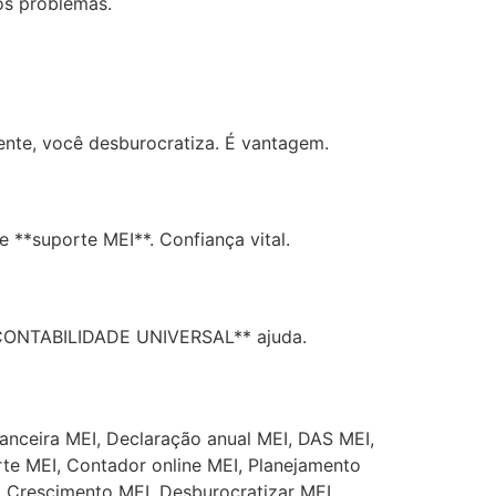
os problemas.
ente, você desburocratiza. É vantagem.
**suporte MEI**. Confiança vital.
 **CONTABILIDADE UNIVERSAL** ajuda.
nanceira MEI, Declaração anual MEI, DAS MEI,
rte MEI, Contador online MEI, Planejamento
, Crescimento MEI, Desburocratizar MEI,