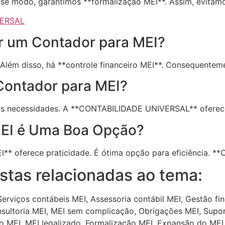
sse modo, garantimos **formalização MEI**. Assim, evitam
VERSAL
er um Contador para MEI?
 Além disso, há **controle financeiro MEI**. Consequentem
Contador para MEI?
uas necessidades. A **CONTABILIDADE UNIVERSAL** oferece 
MEI é Uma Boa Opção?
EI** oferece praticidade. É ótima opção para eficiência.
tas relacionadas ao tema:
erviços contábeis MEI, Assessoria contábil MEI, Gestão fi
onsultoria MEI, MEI sem complicação, Obrigações MEI, Supo
ao MEI, MEI legalizado, Formalização MEI, Expansão do MEI