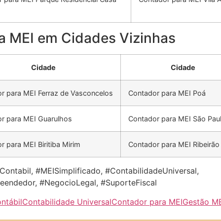
a MEI em Cidades Vizinhas
Cidade
Cidade
r para MEI Ferraz de Vasconcelos
Contador para MEI Poá
r para MEI Guarulhos
Contador para MEI São Pau
r para MEI Biritiba Mirim
Contador para MEI Ribeirão 
ontabil, #MEISimplificado, #ContabilidadeUniversal,
endedor, #NegocioLegal, #SuporteFiscal
ntábil
Contabilidade Universal
Contador para MEI
Gestão M