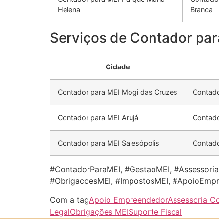
Helena
Branca
Serviços de Contador par
Cidade
Contador para MEI Mogi das Cruzes
Contado
Contador para MEI Arujá
Contado
Contador para MEI Salesópolis
Contado
#ContadorParaMEI, #GestaoMEI, #AssessoriaC
#ObrigacoesMEI, #ImpostosMEI, #ApoioEmpre
Com a tag
Apoio Empreendedor
Assessoria Co
Legal
Obrigações MEI
Suporte Fiscal