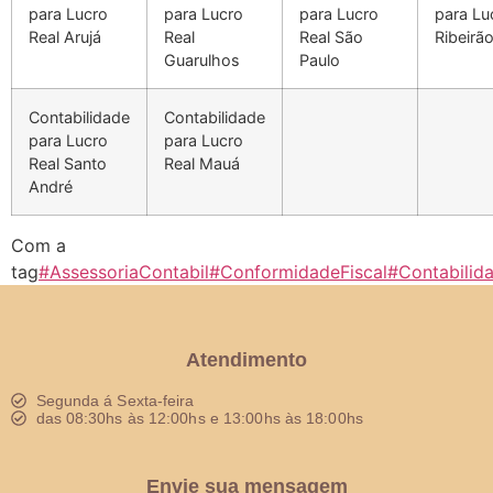
para Lucro
para Lucro
para Lucro
para Lu
Real Arujá
Real
Real São
Ribeirão
Guarulhos
Paulo
Contabilidade
Contabilidade
para Lucro
para Lucro
Real Santo
Real Mauá
André
Com a
tag
#AssessoriaContabil
#ConformidadeFiscal
#Contabilid
Atendimento
Segunda á Sexta-feira
das 08:30hs às 12:00hs e 13:00hs às 18:00hs
Envie sua mensagem