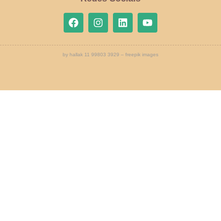
by hallak 11 99803 3929 – freepik images