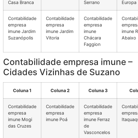
Casa Branca
Serrano
Europa
Contabilidade
Contabilidade
Contabilidade
Contabi
empresa
empresa
empresa
empres
imune Jardim
imune Jardim
imune
imune R
Suzanópolis
Vitoria
Chácara
Abaixo
Faggion
Contabilidade empresa imune –
Cidades Vizinhas de Suzano
Coluna 1
Coluna 2
Coluna 3
Col
Contabilidade
Contabilidade
Contabilidade
Contabi
empresa
empresa
empresa
empres
imune Mogi
imune Poá
imune Ferraz
Itaquaq
das Cruzes
de
Vasconcelos