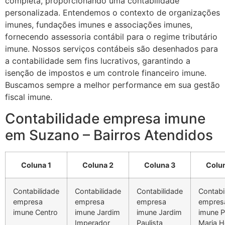
completa, proporcionando uma contabilidade
personalizada. Entendemos o contexto de organizações
imunes, fundações imunes e associações imunes,
fornecendo assessoria contábil para o regime tributário
imune. Nossos serviços contábeis são desenhados para
a contabilidade sem fins lucrativos, garantindo a
isenção de impostos e um controle financeiro imune.
Buscamos sempre a melhor performance em sua gestão
fiscal imune.
Contabilidade empresa imune
em Suzano – Bairros Atendidos
Coluna 1
Coluna 2
Coluna 3
Colu
Contabilidade
Contabilidade
Contabilidade
Contabi
empresa
empresa
empresa
empres
imune Centro
imune Jardim
imune Jardim
imune 
Imperador
Paulista
Maria H