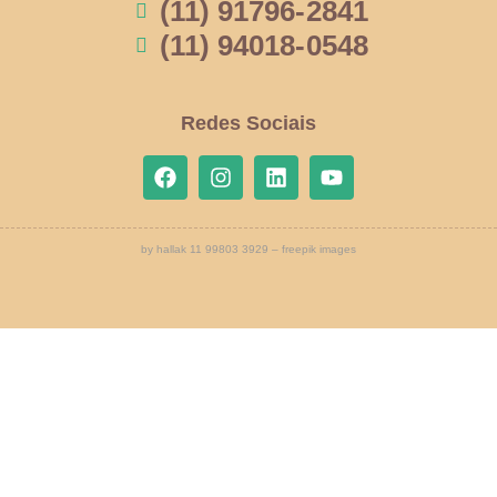
(11) 91796-2841
(11) 94018-0548
Redes Sociais
by hallak 11 99803 3929 – freepik images