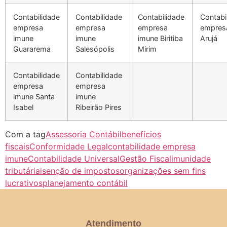
Contabilidade
Contabilidade
Contabilidade
Contabi
empresa
empresa
empresa
empres
imune
imune
imune Biritiba
Arujá
Guararema
Salesópolis
Mirim
Contabilidade
Contabilidade
empresa
empresa
imune Santa
imune
Isabel
Ribeirão Pires
Com a tag
Assessoria Contábil
benefícios
fiscais
Conformidade Legal
contabilidade empresa
imune
Contabilidade Universal
Gestão Fiscal
imunidade
tributária
isenção de impostos
organizações sem fins
lucrativos
planejamento contábil
Atendimento