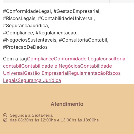
#ConformidadeLegal, #GestaoEmpresarial,
#RiscosLegais, #ContabilidadeUniversal,
#SegurancaJuridica,
#Compliance, #Regulamentacao,
#NegociosSustentaveis, #ConsultoriaContabil,
#ProtecaoDeDados
Com a tag
Compliance
Conformidade Legal
consultoria
contabil
Contabilidade e Negócios
Contabilidade
Universal
Gestão Empresarial
Regulamentação
Riscos
Legais
Segurança Jurídica
Atendimento
Segunda á Sexta-feira
das 08:30hs às 12:00hs e 13:00hs às 18:00hs