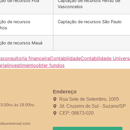
ção de recursos Poá
Captação de recursos Ferraz de
Vasconcelos
ção de recursos
Captação de recursos São Paulo
lhos
ção de recursos Mauá
os
consultoria financeira
Contabilidade
Contabilidade Univers
rial
investimento
obter fundos
Endereço
Rua Sete de Setembro, 1005
13:00hs às 18:00hs
Jd. Cruzeiro do Sul - Suzano/SP
CEP: 08673-020
adeuniversal.com