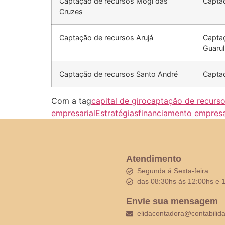
Captação de recursos Mogi das
Capta
Cruzes
Captação de recursos Arujá
Capta
Guaru
Captação de recursos Santo André
Capta
Com a tag
capital de giro
captação de recurs
empresarial
Estratégias
financiamento empresa
Atendimento
Segunda á Sexta-feira
das 08:30hs às 12:00hs e 
Envie sua mensagem
elidacontadora@contabilid