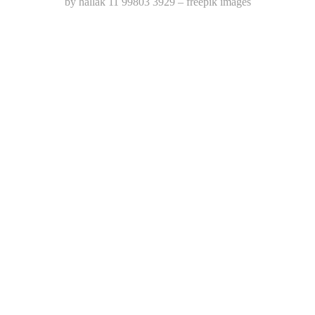
by hallak 11 99803 3929 – freepik images