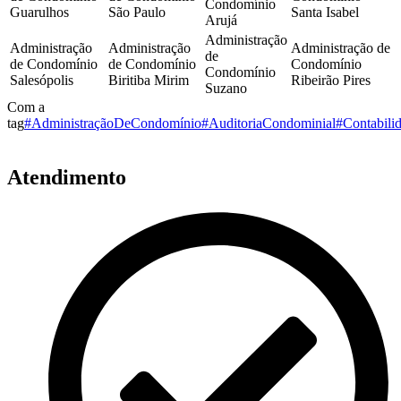
Condomínio
Guarulhos
São Paulo
Santa Isabel
Arujá
Administração
Administração
Administração
Administração de
de
de Condomínio
de Condomínio
Condomínio
Condomínio
Salesópolis
Biritiba Mirim
Ribeirão Pires
Suzano
Com a
tag
#AdministraçãoDeCondomínio
#AuditoriaCondominial
#Contabili
Atendimento