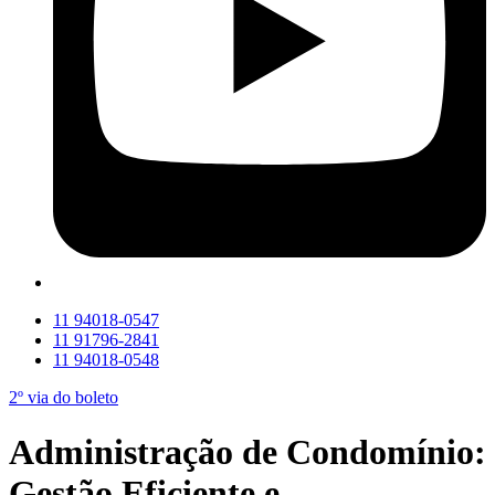
11 94018-0547
11 91796-2841
11 94018-0548
2º via do boleto
Administração de Condomínio:
Gestão Eficiente e