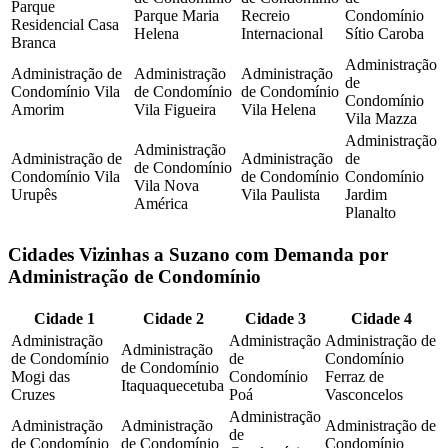
Parque
Parque Maria
Recreio
Condomínio
Residencial Casa
Helena
Internacional
Sítio Caroba
Branca
Administração
Administração de
Administração
Administração
de
Condomínio Vila
de Condomínio
de Condomínio
Condomínio
Amorim
Vila Figueira
Vila Helena
Vila Mazza
Administração
Administração
Administração de
Administração
de
de Condomínio
Condomínio Vila
de Condomínio
Condomínio
Vila Nova
Urupês
Vila Paulista
Jardim
América
Planalto
Cidades Vizinhas a Suzano com Demanda por
Administração de Condomínio
Cidade 1
Cidade 2
Cidade 3
Cidade 4
Administração
Administração
Administração de
Administração
de Condomínio
de
Condomínio
de Condomínio
Mogi das
Condomínio
Ferraz de
Itaquaquecetuba
Cruzes
Poá
Vasconcelos
Administração
Administração
Administração
Administração de
de
de Condomínio
de Condomínio
Condomínio