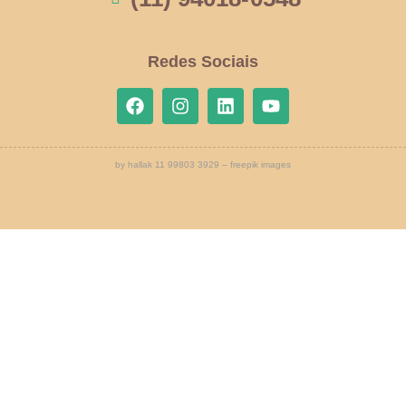
Redes Sociais
by hallak 11 99803 3929 – freepik images