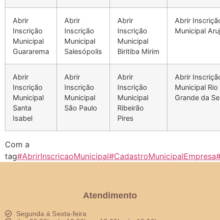
Abrir
Abrir
Abrir
Abrir Inscriçã
Inscrição
Inscrição
Inscrição
Municipal Aru
Municipal
Municipal
Municipal
Guararema
Salesópolis
Biritiba Mirim
Abrir
Abrir
Abrir
Abrir Inscriçã
Inscrição
Inscrição
Inscrição
Municipal Rio
Municipal
Municipal
Municipal
Grande da Se
Santa
São Paulo
Ribeirão
Isabel
Pires
Com a
tag
#AbrirInscricaoMunicipal
#CadastroMunicipalEmpresa
Atendimento
Segunda á Sexta-feira